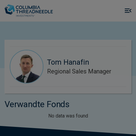
Skip to main content
M
m
o
Tom Hanafin
Regional Sales Manager
Verwandte Fonds
No data was found