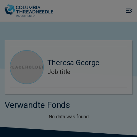
Skip to main content
M
m
o
Theresa George
Job title
Verwandte Fonds
No data was found