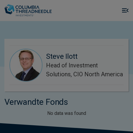
Skip to main content
M
m
o
Steve Ilott
Head of Investment
Solutions, CIO North America
Verwandte Fonds
No data was found