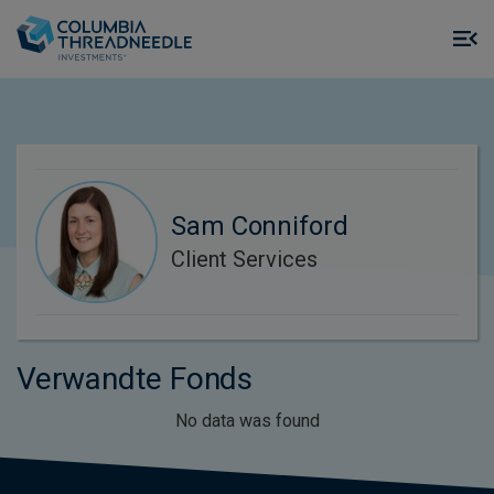
Skip to main content
M
m
o
Sam Conniford
Client Services
Verwandte Fonds
No data was found