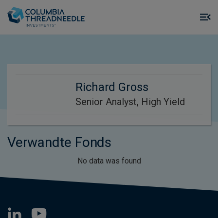
Skip to main content
M
m
o
Richard Gross
Senior Analyst, High Yield
Verwandte Fonds
No data was found