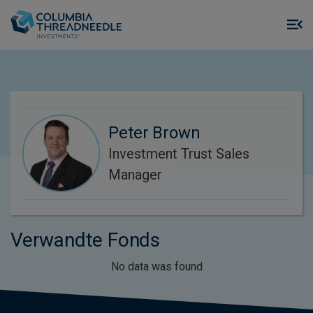
Skip to main content
M
m
o
Peter Brown
Investment Trust Sales
Manager
Verwandte Fonds
No data was found