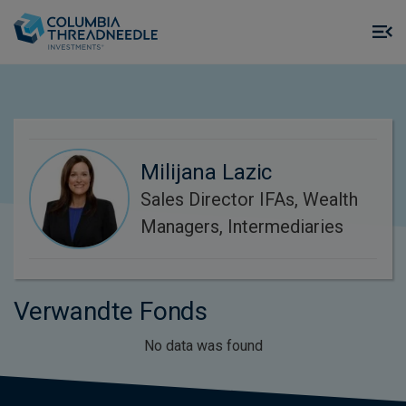
Skip to main content
M
m
o
Milijana Lazic
Sales Director IFAs, Wealth
Managers, Intermediaries
Verwandte Fonds
No data was found