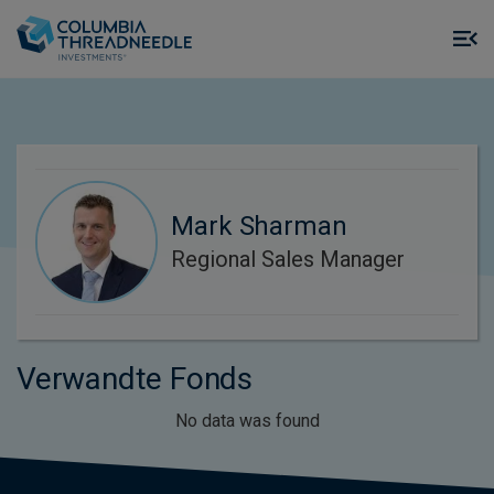
Skip to main content
M
m
o
Mark Sharman
Regional Sales Manager
Verwandte Fonds
No data was found