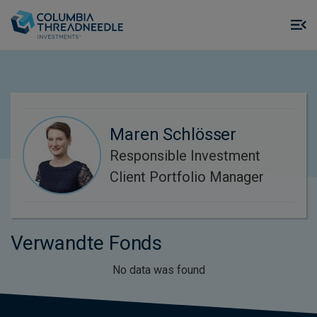
Skip to main content
M
m
o
Maren Schlösser
Responsible Investment
Client Portfolio Manager
Verwandte Fonds
No data was found