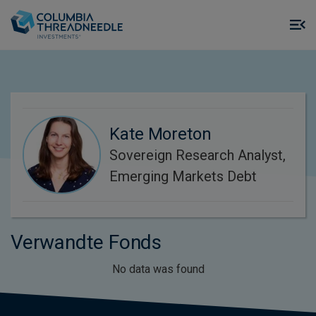
Skip to main content
M
m
o
Kate Moreton
Sovereign Research Analyst,
Emerging Markets Debt
Verwandte Fonds
No data was found