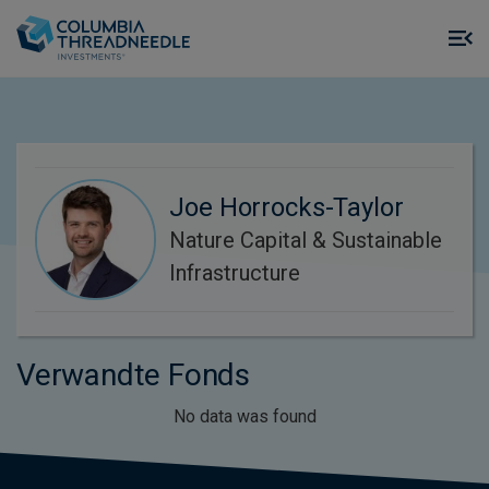
Skip to main content
M
m
o
Joe Horrocks-Taylor
Nature Capital & Sustainable
Infrastructure
Verwandte Fonds
No data was found