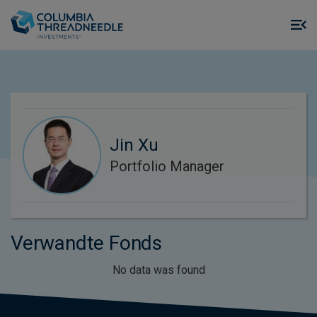
Skip to main content
M
m
o
Jin Xu
Portfolio Manager
Verwandte Fonds
No data was found