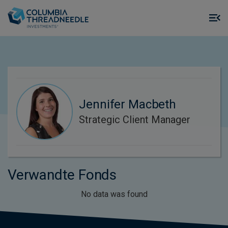
Skip to main content
M
m
o
Jennifer Macbeth
Strategic Client Manager
Verwandte Fonds
No data was found