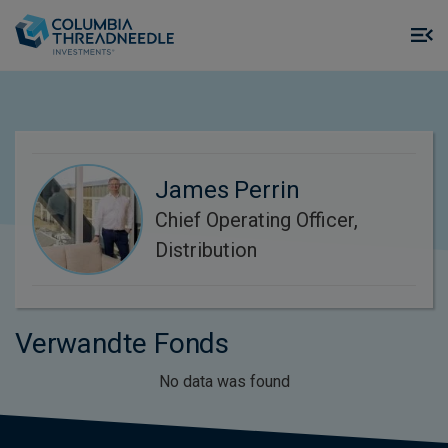
Skip to main content
M
m
o
James Perrin
Chief Operating Officer,
Distribution
Verwandte Fonds
No data was found