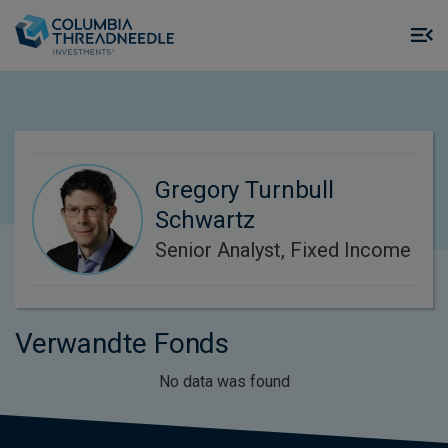
Skip to main content
M
m
o
Gregory Turnbull
Schwartz
Senior Analyst, Fixed Income
Verwandte Fonds
No data was found