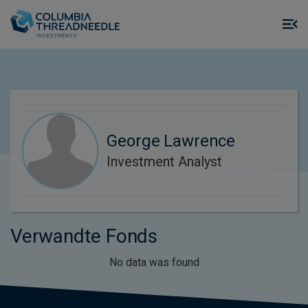
Skip to main content
M
m
o
George Lawrence
Investment Analyst
Verwandte Fonds
No data was found