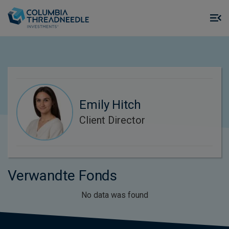
Skip to main content
M
m
o
Emily Hitch
Client Director
Verwandte Fonds
No data was found