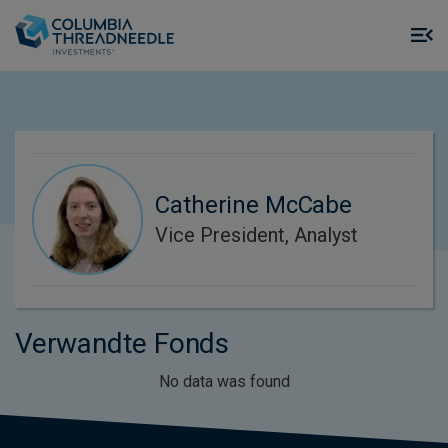
Skip to main content
M
m
o
Catherine McCabe
Vice President, Analyst
Verwandte Fonds
No data was found