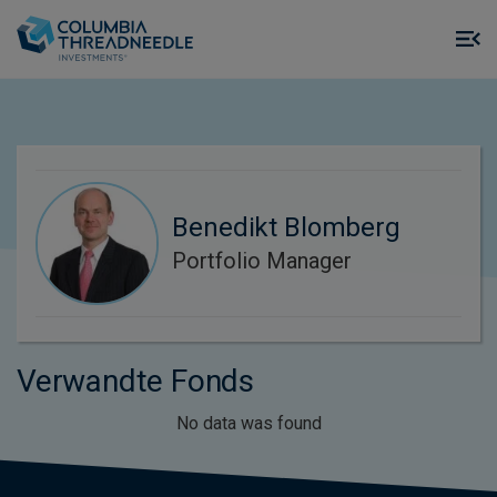
Skip to main content
M
m
o
Benedikt Blomberg
Portfolio Manager
Verwandte Fonds
No data was found