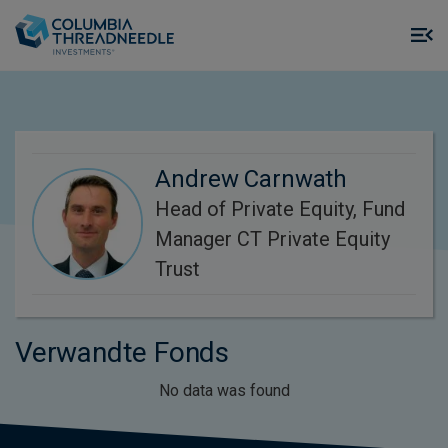
Skip to main content
M
m
o
Andrew Carnwath
Head of Private Equity, Fund
Manager CT Private Equity
Trust
Verwandte Fonds
No data was found