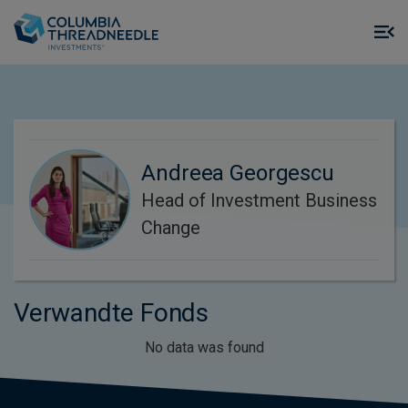
Skip to main content
M
m
o
Andreea Georgescu
Head of Investment Business
Change
Verwandte Fonds
No data was found